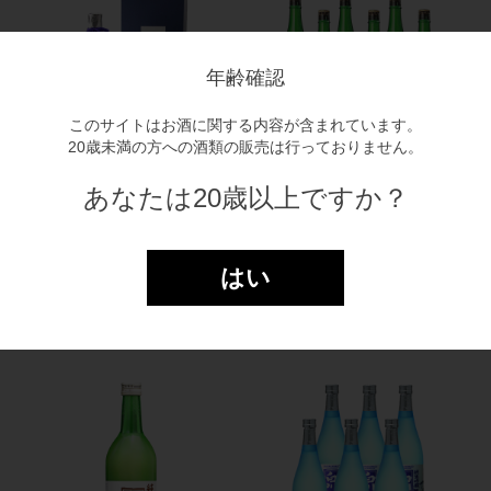
年齢確認
このサイトはお酒に関する内容が含まれています。
20歳未満の方への酒類の販売は行っておりません。
あなたは20歳以上ですか？
大吟醸 道三 吟雪花 1.8L
白川郷 純米にごり酒 1.8Ｌ
×6本（1ケース）
1.8L
￥5,885
1.8L×6入（１ケース）【送料
はい
無料】
￥17,292