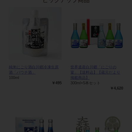
純米にごり酒白川郷冷凍生原
世界遺産白川郷「にごりの
酒「パウチ酒」
宴」【送料込】【蔵元だより
100ml
掲載商品】
￥495
300ml×5本セット
￥4,620