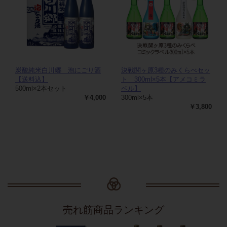
炭酸純米白川郷 泡にごり酒
決戦関ヶ原3種のみくらべセッ
【送料込】
ト 300ml×5本【アメコミラ
500ml×2本セット
ベル】
￥4,000
300ml×5本
￥3,800
売れ筋商品ランキング