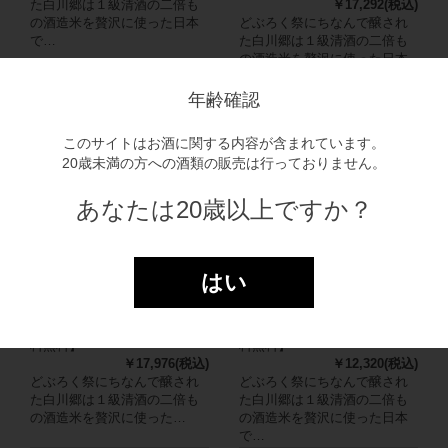
た白川郷は１級清酒の二倍も
￥17,292(税込)
の酒造米を贅沢に使った日本
どぶろく祭にちなんで醸され
で…
た白川郷は１級清酒の二倍も
の酒造米を贅沢に使った日本
で…
年齢確認
このサイトはお酒に関する内容が含まれています。
20歳未満の方への酒類の販売は行っておりません。
あなたは20歳以上ですか？
はい
白川郷 純米にごり酒
白川郷 純米にごり酒
720ml×12本入（1ケース）
300ml×20本（1ケース）
720ml×12本（1ケース）【送
300ml×20本（1ケース）【送
料無料】
料無料】
￥17,976(税込)
￥12,320(税込)
どぶろく祭にちなんで醸され
どぶろく祭にちなんで醸され
た白川郷は１級清酒の二倍も
た白川郷は１級清酒の二倍も
の酒造米を贅沢に使った…
の酒造米を贅沢に使った日本
で…