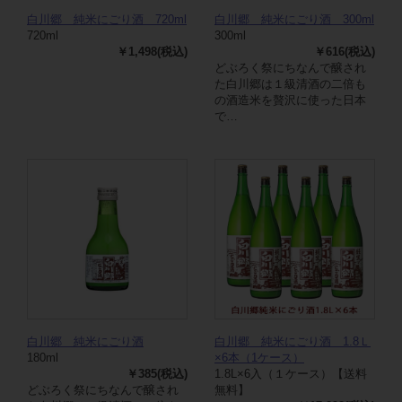
白川郷 純米にごり酒 720ml
白川郷 純米にごり酒 300ml
720ml
300ml
￥1,498(税込)
￥616(税込)
どぶろく祭にちなんで醸され
た白川郷は１級清酒の二倍も
の酒造米を贅沢に使った日本
で…
白川郷 純米にごり酒
白川郷 純米にごり酒 1.8Ｌ
180ml
×6本（1ケース）
￥385(税込)
1.8L×6入（１ケース）【送料
どぶろく祭にちなんで醸され
無料】