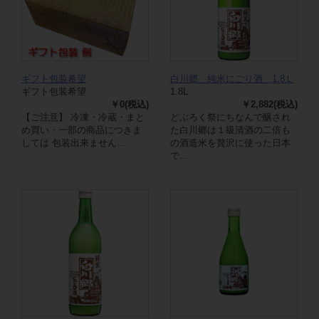
ギフト包装希望
白川郷 純米にごり酒 1.8Ｌ
ギフト包装希望
1.8L
￥0(税込)
￥2,882(税込)
【ご注意】 冷凍・冷蔵・まと
どぶろく祭にちなんで醸され
め買い・一部の商品につきま
た白川郷は１級清酒の二倍も
しては 包装出来ません…
の酒造米を贅沢に使った日本
で…