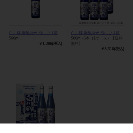
白川郷 炭酸純米 泡にごり酒
白川郷 炭酸純米 泡にごり酒
500ml
500ml×6本（1ケース）【送料
￥1,386(税込)
無料】
￥8,316(税込)