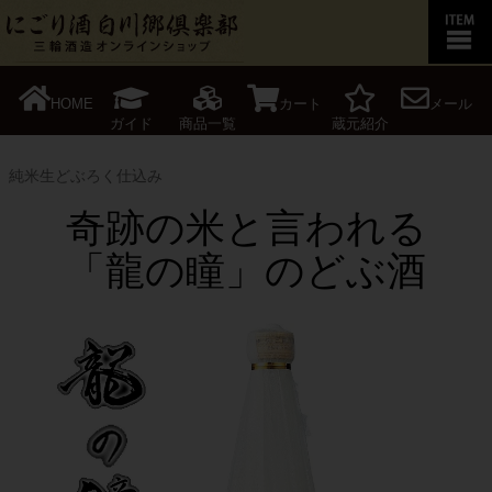
HOME
カート
メール
ガイド
商品一覧
蔵元紹介
純米生どぶろく仕込み
奇跡の米と言われる
「龍の瞳」のどぶ酒