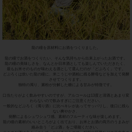
龍の瞳を原材料にお酒をつくりました。
龍の瞳でお酒をつくりたい、そんな気持ちから出来上がったお酒です。
龍の瞳の美味しさを、なんとか日本酒としても楽しんでいただきたく、
最もお米そのものが味わえる酒として選んだのが「どぶろく」です。
どぶろくは炊いた龍の瞳に、米こうじや酒粕に残る酵母などを加えて発酵
させてつくります。
独特の濁り、澱粉が分解した糖による甘みが特徴です。
口当たりがよく飲みやすいのですが、アルコールは13度と清酒とあまり変
わらないので飲みすぎにご注意ください。
一般的などぶろく（濁り酒）に比べキレがあってサッパリし、後口に残ら
ない爽やかさ、
発酵によるシュワシュワ感、素材のフルーティな味が楽しめます。
龍の瞳の素材のいいところがよく出ており、お米とお酒の両方のうまみが
絡み合う「どぶ酒」をご堪能ください。