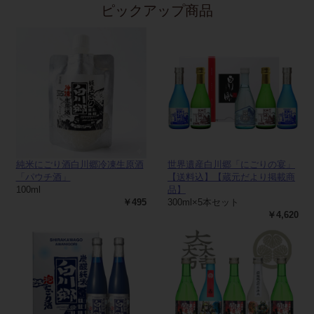
ピックアップ商品
純米にごり酒白川郷冷凍生原酒
世界遺産白川郷「にごりの宴」
「パウチ酒」
【送料込】【蔵元だより掲載商
100ml
品】
￥495
300ml×5本セット
￥4,620