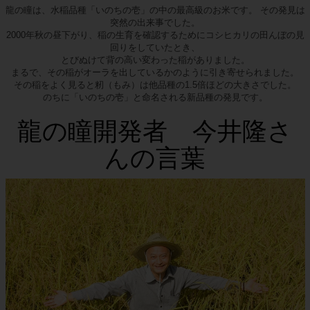
龍の瞳は、水稲品種「いのちの壱」の中の最高級のお米です。 その発見は
突然の出来事でした。
2000年秋の昼下がり、稲の生育を確認するためにコシヒカリの田んぼの見
回りをしていたとき、
とびぬけて背の高い変わった稲がありました。
まるで、その稲がオーラを出しているかのように引き寄せられました。
その稲をよく見ると籾（もみ）は他品種の1.5倍ほどの大きさでした。
のちに「いのちの壱」と命名される新品種の発見です。
龍の瞳開発者 今井隆さ
んの言葉