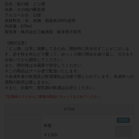
品名：龍の瞳 どぶ酒
名称：その他の醸造酒
アルコール分：13度
原材料名：米、米麹 国産米100%使用
内容量：670ml
製造者：株式会社三輪酒造 岐阜県大垣市
《開封注意》
「どぶ酒」は常に発酵してるため、開栓時に吹き出すことがございま
す。必ず栓を布などで覆って、ゆっくり開け閉めを繰り返し、ガスを十
分抜いてから開栓してください。
また、開封後は冷蔵庫で保管してください。
※この商品はクール便で配送いたします。
※未成年者の飲酒及び飲酒運転は法律で禁じられています。未成年への
酒類の販売は致しません。
※また、妊娠中、授乳期の飲酒はお控えください。
下記商品リストからご希望の商品にチェックを入れてください。
670ml
単価
￥1,915