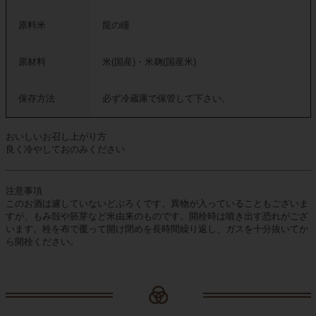
原料米
龍の瞳
原材料
米(国産)・米麹(国産米)
保存方法
必ず冷蔵庫で保管して下さい。
おいしいお召し上がり方
良く冷やしておのみください
注意事項
このお酒は濾していないどぶろくです。異物が入っていることもございま
すが、もみ殻や胚芽など米由来のものです。開栓時は噴き出す恐れがござ
います。栓を布で覆って開け閉めを長時間繰り返し、ガスを十分抜いてか
ら開栓ください。