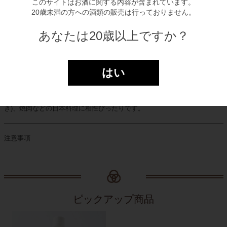
このサイトはお酒に関する内容が含まれています。
20歳未満の方への酒類の販売は行っておりません。
直射日光のあたらないなるべく涼しい場所で保
あなたは20歳以上ですか？
保存方法
存をお願いします。 開封後は冷蔵庫にて保存下
さい。
はい
おいしいお召し上がり方
10℃前後に冷やしてお召し上がりください。 オンザロックや炭酸割りもお
すすめです。 純米にごり酒 白川郷とブレンドするとまた違った味わいが
お楽しみいただけます。 魚貝類のお造りや焼魚(特に鮎など川魚の塩焼
き)、焼肉などの日本料理に相性ぴったりです。
注意事項
ピックアップ商品