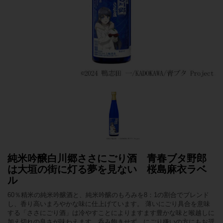
純米吟醸白川郷ささにごり酒 青春ブタ野郎
は大垣の街に灯る夢を見ない 桜島麻衣ラベ
ル
60％精米の純米吟醸酒と、純米吟醸のもろみを8：1の割合でブレンド
し、香り高いまろやかな味に仕上げています。 薄いにごり具合を意味
する「ささにごり酒」は冷やすことによりますます豊かな味と喉越しに
加え切れの良さが味わえます。呑み飽きせず、にごり嫌いの方にもお奨