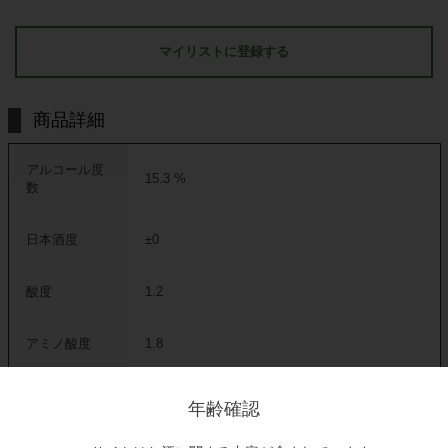
マイリストに登録する
商品詳細
アルコール度
15.3 %
数
日本酒度
±0
酸度
1.2
アミノ酸度
1.8
原料米
五百万石(精米歩合60％)
年齢確認
原材料
米(国産)・米麹(国産米)