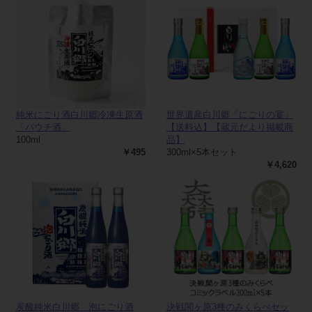
純米にごり酒白川郷冷凍生原酒
世界遺産白川郷「にごりの宴」
「パウチ酒」
【送料込】【蔵元だより掲載商
100ml
品】
￥495
300ml×5本セット
￥4,620
炭酸純米白川郷 泡にごり酒
決戦関ヶ原3種のみくらべセッ