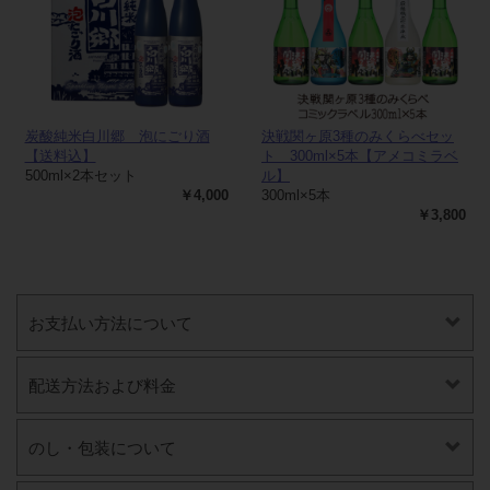
炭酸純米白川郷 泡にごり酒
決戦関ヶ原3種のみくらべセッ
【送料込】
ト 300ml×5本【アメコミラベ
500ml×2本セット
ル】
￥4,000
300ml×5本
￥3,800
お支払い方法について
配送方法および料金
のし・包装について