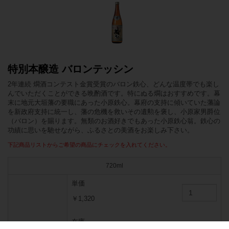
特別本醸造 バロンテッシン
2年連続 燗酒コンテスト金賞受賞のバロン鉄心、どんな温度帯でも楽し
んでいただくことができる晩酌酒です。特にぬる燗はおすすめです。幕
末に地元大垣藩の要職にあった小原鉄心。幕府の支持に傾いていた藩論
を新政府支持に統一し、藩の危機を救いその遺勲を褒し、小原家男爵位
（バロン）を賜ります。無類のお酒好きでもあった小原鉄心翁。鉄心の
功績に思いを馳せながら、ふるさとの美酒をお楽しみ下さい。
下記商品リストからご希望の商品にチェックを入れてください。
720ml
単価
￥1,320
在庫