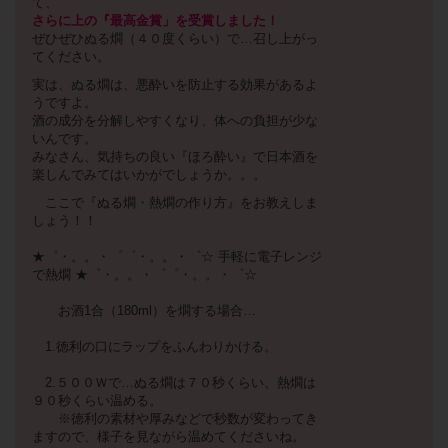
て、
さらに上の『最高金賞」を受賞しました！
ぜひぜひぬる燗（４０度くらい）で…召し上がっ
てください。
実は、ぬる燗は、悪酔いを防止する効果があるよ
うですよ。
酒の成分を分解しやすくなり、体への負担が少な
いんです。
みなさん、気持ちの良い『ほろ酔い』で日本酒を
楽しんでみてはいかがでしょうか。。。
ここで『ぬる燗・熱燗の作り方』をお教えしま
しょう！！
★゜・。。・゜゜・。。・゜☆ 手軽に電子レンジ
で熱燗 ★゜・。。・゜゜・。。・゜☆
お酒1合（180ml）を燗する場合…
1.徳利の口にラップをふんわりかける。
2.５００Ｗで…ぬる燗は７０秒くらい、熱燗は
９０秒くらい温める。
※徳利の素材や厚みなどで秒数が変わってき
ますので、様子を見ながら温めてくださいね。