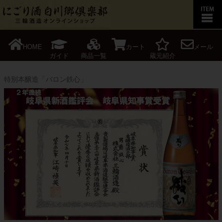
HOME
カート
メール
ガイド
商品一覧
蔵元紹介
特別本醸造「バロン鉄心」