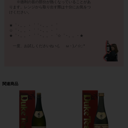
※徳利の首の部分が熱くなっていることがあ
ります。レンジから取り出す際は十分にお気をつ
けください。
★゜・。。・゜゜・。。・゜
☆゜・。。・゜゜・。。・゜
★゜・。。・゜゜・。。・゜☆゜・。。・★
一度、お試しくださいねヽ(。ゝω・)ノ☆;:*
関連商品