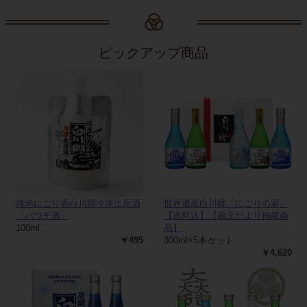
ピックアップ商品
純米にごり酒白川郷冷凍生原酒
世界遺産白川郷「にごりの宴」
「パウチ酒」
【送料込】【蔵元だより掲載商
100ml
品】
￥495
300ml×5本セット
￥4,620