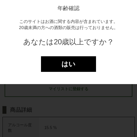
〇
年齢確認
獲得pt
このサイトはお酒に関する内容が含まれています。
20歳未満の方への酒類の販売は行っておりません。
13pt
あなたは20歳以上ですか？
全て税込み金額表示となっております。
はい
商品をカゴに入れる
マイリストに登録する
商品詳細
アルコール度
15.5 %
数