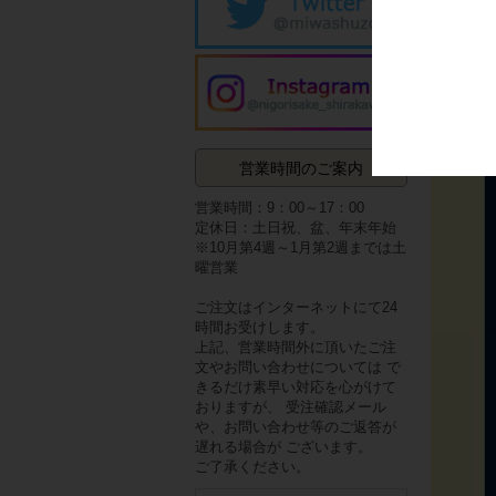
営業時間のご案内
営業時間：9：00～17：00
定休日：土日祝、盆、年末年始
※10月第4週～1月第2週までは土
曜営業
ご注文はインターネットにて24
時間お受けします。
上記、営業時間外に頂いたご注
文やお問い合わせについては で
きるだけ素早い対応を心がけて
おりますが、 受注確認メール
や、お問い合わせ等のご返答が
遅れる場合が ございます。
ご了承ください。