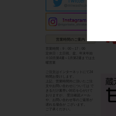
営業時間のご案内
営業時間：9：00～17：00
定休日：土日祝、盆、年末年始
※10月第4週～1月第2週までは土
曜営業
ご注文はインターネットにて24
時間お受けします。
上記、営業時間外に頂いたご注
文やお問い合わせについては で
きるだけ素早い対応を心がけて
おりますが、 受注確認メール
や、お問い合わせ等のご返答が
遅れる場合が ございます。
ご了承ください。