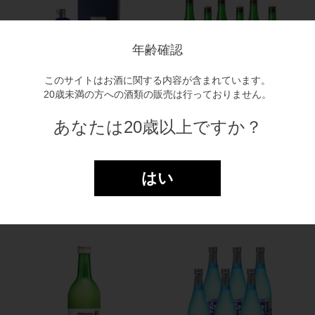
年齢確認
このサイトはお酒に関する内容が含まれています。
20歳未満の方への酒類の販売は行っておりません。
あなたは20歳以上ですか？
大吟醸 道三 吟雪花 1.8L
白川郷 純米にごり酒 1.8Ｌ
×6本（1ケース）
1.8L
￥5,885
1.8L×6入（１ケース）【送料
はい
無料】
￥17,292