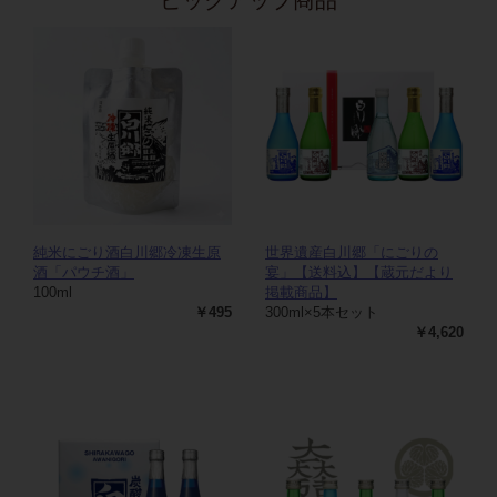
純米にごり酒白川郷冷凍生原
世界遺産白川郷「にごりの
酒「パウチ酒」
宴」【送料込】【蔵元だより
100ml
掲載商品】
￥495
300ml×5本セット
￥4,620