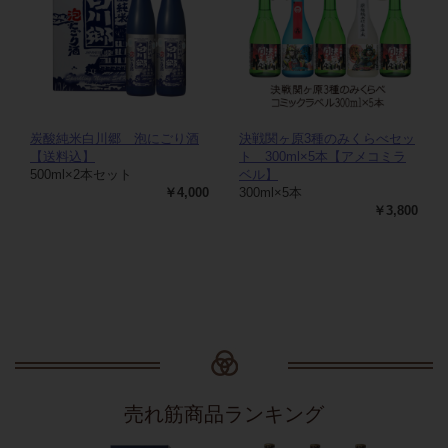
炭酸純米白川郷 泡にごり酒
決戦関ヶ原3種のみくらべセッ
【送料込】
ト 300ml×5本【アメコミラ
500ml×2本セット
ベル】
￥4,000
300ml×5本
￥3,800
売れ筋商品ランキング