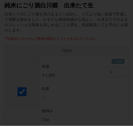
純米にごり酒白川郷 出来たて生
出来たてのにごり酒を生のままビン詰めし、０℃より低い温度で貯蔵し
て発酵を静めました。かすかな微発泡感が心地よい、出来立てそのまま
のフレッシュな風味を楽しめるにごり酒を、低温配送にてお手元にお届
けします。
下記商品リストからご希望の商品にチェックを入れてください。
720ml
単価
￥1,690
在庫
〇
獲得pt
17pt