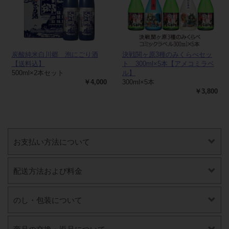
炭酸純米白川郷 泡にごり酒
決戦関ヶ原3種のみくらべセッ
【送料込】
ト 300ml×5本【アメコミラベ
500ml×2本セット
ル】
￥4,000
300ml×5本
￥3,800
お支払い方法について
配送方法および料金
のし・包装について