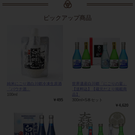
ピックアップ商品
純米にごり酒白川郷冷凍生原酒
世界遺産白川郷「にごりの宴」
「パウチ酒」
【送料込】【蔵元だより掲載商
100ml
品】
￥495
300ml×5本セット
￥4,620