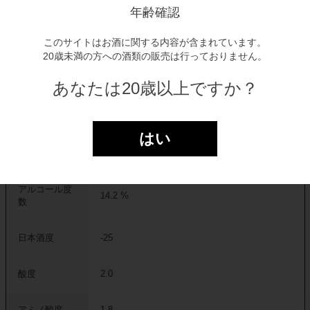
全て税込み金額表示となっております。
年齢確認
このサイトはお酒に関する内容が含まれています。
商品をカゴに入れる
20歳未満の方への酒類の販売は行っておりません。
あなたは20歳以上ですか？
マイリストに登録する
はい
商品詳細
アルコール度
14.2 %
数
日本酒度
-25
酸度
2.0
アミノ酸度
1.8