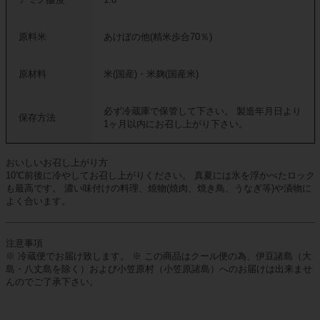
原料米
あけぼの他(精米歩合70％)
原材料
米(国産)・米麹(国産米)
必ず冷蔵庫で保管して下さい。 製造年月日より
保存方法
1ヶ月以内にお召し上がり下さい。
おいしいお召し上がり方
10℃前後に冷やしてお召し上がりください。 真夏には氷を浮かべたロック
も最高です。 濃い味付けの料理、焼物(焼肉、焼き鳥、うなぎ等)や漬物に
よく合います。
注意事項
※ 冷蔵便でお届け致します。 ※ この商品はクール便の為、伊豆諸島（大
島・八丈島を除く）および小笠原村（小笠原諸島）へのお届けは出来ませ
んのでご了承下さい。