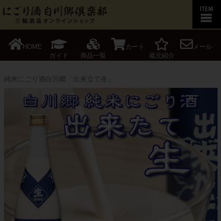
HOME
カート
メール
ガイド
商品一覧
蔵元紹介
純米にごり酒白川郷「出来立て生」