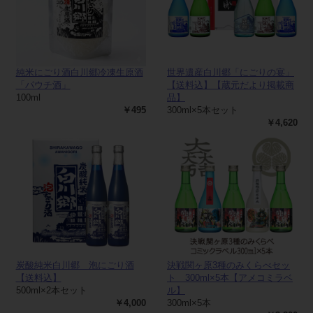
純米にごり酒白川郷冷凍生原酒
世界遺産白川郷「にごりの宴」
「パウチ酒」
【送料込】【蔵元だより掲載商
100ml
品】
￥495
300ml×5本セット
￥4,620
炭酸純米白川郷 泡にごり酒
決戦関ヶ原3種のみくらべセッ
【送料込】
ト 300ml×5本【アメコミラベ
500ml×2本セット
ル】
￥4,000
300ml×5本