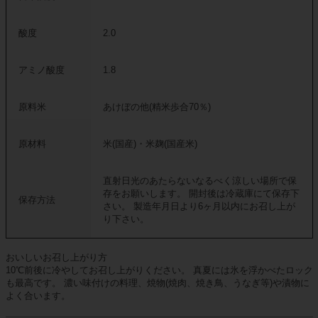
酸度
2.0
アミノ酸度
1.8
原料米
あけぼの他(精米歩合70％)
原材料
米(国産)・米麹(国産米)
直射日光のあたらないなるべく涼しい場所で保
存をお願いします。 開封後は冷蔵庫にて保存下
保存方法
さい。 製造年月日より6ヶ月以内にお召し上が
り下さい。
おいしいお召し上がり方
10℃前後に冷やしてお召し上がりください。 真夏には氷を浮かべたロック
も最高です。 濃い味付けの料理、焼物(焼肉、焼き鳥、うなぎ等)や漬物に
よく合います。