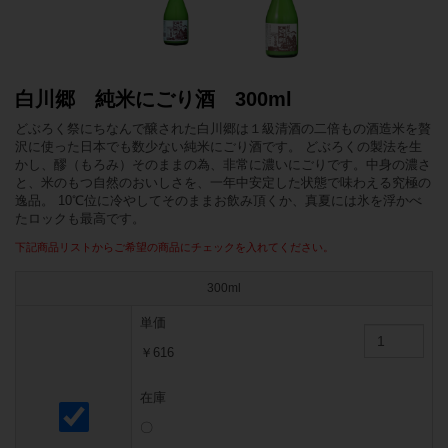
白川郷 純米にごり酒 300ml
どぶろく祭にちなんで醸された白川郷は１級清酒の二倍もの酒造米を贅
沢に使った日本でも数少ない純米にごり酒です。 どぶろくの製法を生
かし、醪（もろみ）そのままの為、非常に濃いにごりです。中身の濃さ
と、米のもつ自然のおいしさを、一年中安定した状態で味わえる究極の
逸品。 10℃位に冷やしてそのままお飲み頂くか、真夏には氷を浮かべ
たロックも最高です。
下記商品リストからご希望の商品にチェックを入れてください。
300ml
単価
￥616
在庫
〇