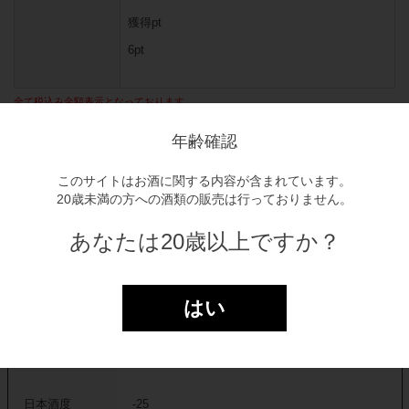
獲得pt
6pt
全て税込み金額表示となっております。
年齢確認
商品をカゴに入れる
このサイトはお酒に関する内容が含まれています。
20歳未満の方への酒類の販売は行っておりません。
マイリストに登録する
あなたは20歳以上ですか？
商品詳細
はい
アルコール度
14.8 %
数
日本酒度
-25