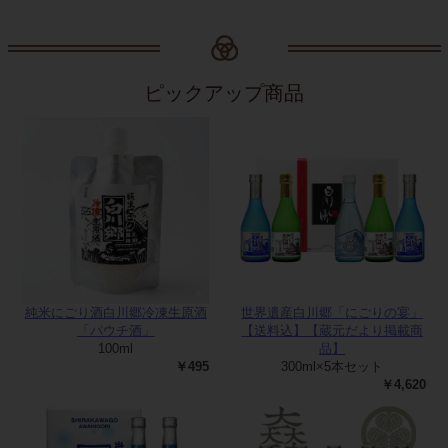
ピックアップ商品
純米にごり酒白川郷冷凍生原酒
世界遺産白川郷「にごりの宴」
「パウチ酒」
【送料込】【蔵元だより掲載商
100ml
品】
￥495
300ml×5本セット
￥4,620