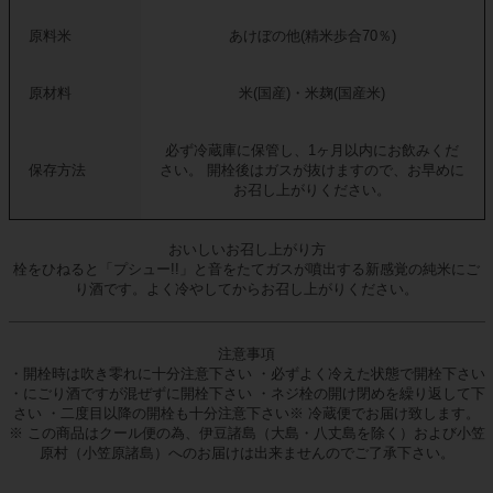
原料米
あけぼの他(精米歩合70％)
原材料
米(国産)・米麹(国産米)
必ず冷蔵庫に保管し、1ヶ月以内にお飲みくだ
保存方法
さい。 開栓後はガスが抜けますので、お早めに
お召し上がりください。
おいしいお召し上がり方
栓をひねると「プシュー!!」と音をたてガスが噴出する新感覚の純米にご
り酒です。よく冷やしてからお召し上がりください。
注意事項
・開栓時は吹き零れに十分注意下さい ・必ずよく冷えた状態で開栓下さい
・にごり酒ですが混ぜずに開栓下さい ・ネジ栓の開け閉めを繰り返して下
さい ・二度目以降の開栓も十分注意下さい※ 冷蔵便でお届け致します。
※ この商品はクール便の為、伊豆諸島（大島・八丈島を除く）および小笠
原村（小笠原諸島）へのお届けは出来ませんのでご了承下さい。