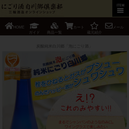
HOME
カート
メール
ガイド
商品一覧
蔵元紹介
炭酸純米白川郷「泡にごり酒」