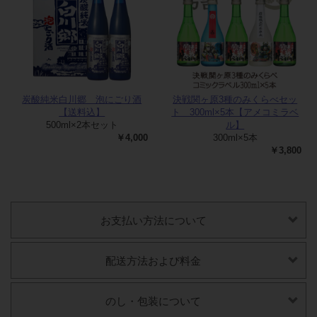
炭酸純米白川郷 泡にごり酒
決戦関ヶ原3種のみくらべセッ
【送料込】
ト 300ml×5本【アメコミラベ
500ml×2本セット
ル】
￥4,000
300ml×5本
￥3,800
お支払い方法について
配送方法および料金
のし・包装について