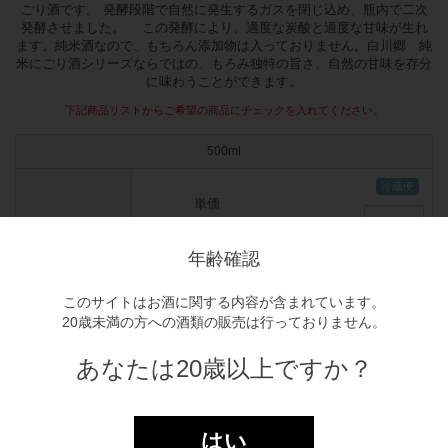
ごり酒です。 発酵段階で自然に発生するガスを閉じ込め、瓶内で二次
発酵させました。 この発酵により、適度な炭酸と適度な甘味が生れ
ます。純米酒なので、もちろん添加物は入っておりません。白川郷 純
米にごり酒シリーズならではの、もろみ独特の旨さ、自然の甘味を存分
に味わうことができます。
下記商品リストからご希望の商品にチェックを入れてください。
500ml
単価
￥1,386
年齢確認
在庫
このサイトはお酒に関する内容が含まれています。
〇
20歳未満の方への酒類の販売は行っておりません。
獲得pt
あなたは20歳以上ですか？
14pt
はい
全て税込み金額表示となっております。