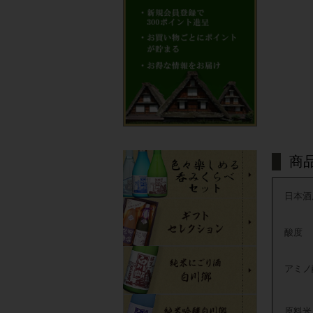
商
日本酒
酸度
アミノ
原料米