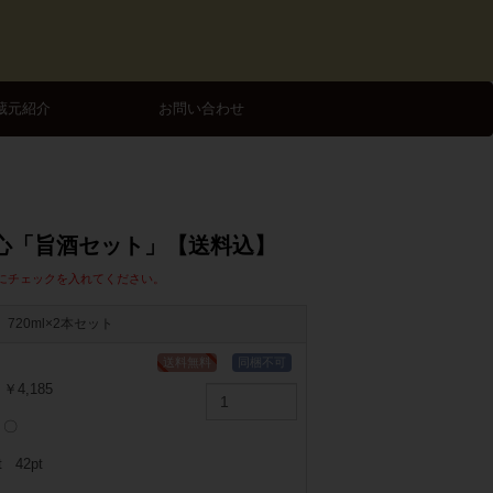
蔵元紹介
お問い合わせ
心「旨酒セット」【送料込】
にチェックを入れてください。
720ml×2本セット
￥4,185
〇
t
42pt