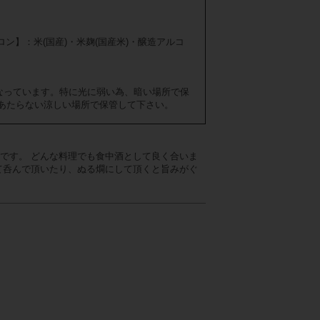
ロン】：米(国産)・米麹(国産米)・醸造アルコ
なっています。特に光に弱い為、暗い場所で保
あたらない涼しい場所で保管して下さい。
です。 どんな料理でも食中酒として良く合いま
て呑んで頂いたり、ぬる燗にして頂くと旨みがぐ