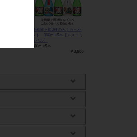
 泡にごり
決戦関ヶ原3種のみくらべセ
ット 300ml×5本【アメコミ
ト
ラベル】
￥4,000
300ml×5本
￥3,800