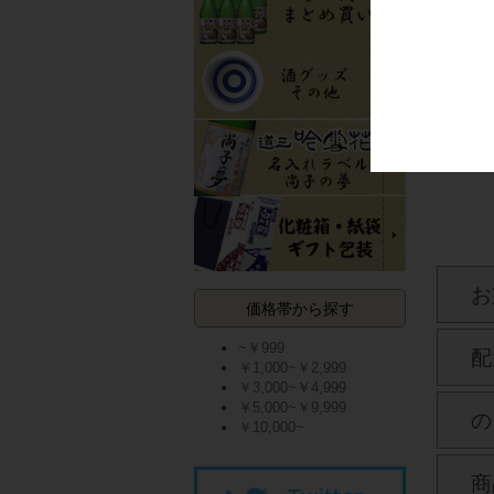
純米に
原酒「
100ml
お
価格帯から探す
~￥999
配
￥1,000~￥2,999
￥3,000~￥4,999
￥5,000~￥9,999
の
￥10,000~
商