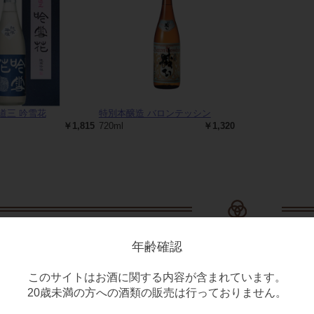
道三 吟雪花
特別本醸造 バロンテッシン
￥1,815
720ml
￥1,320
ピックアップ商品
年齢確認
このサイトはお酒に関する内容が含まれています。
20歳未満の方への酒類の販売は行っておりません。