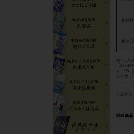
原材料
保存方
おいしい
【純米吟
す。特に
んと増し
注意事項
関連商品