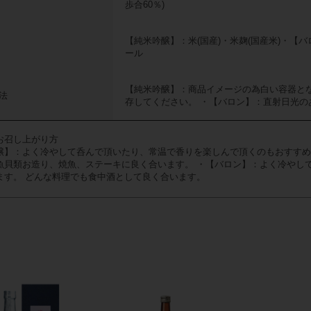
歩合60％)
【純米吟醸】：米(国産)・米麹(国産米)・【バ
ール
【純米吟醸】：商品イメージの為白い容器と
法
存してください。 ・【バロン】：直射日光の
お召し上がり方
醸】：よく冷やして呑んで頂いたり、常温で香りを楽しんで頂くのもおすすめ
魚貝類お造り、焼魚、ステーキに良く合います。 ・【バロン】：よく冷やし
ます。 どんな料理でも食中酒として良く合います。