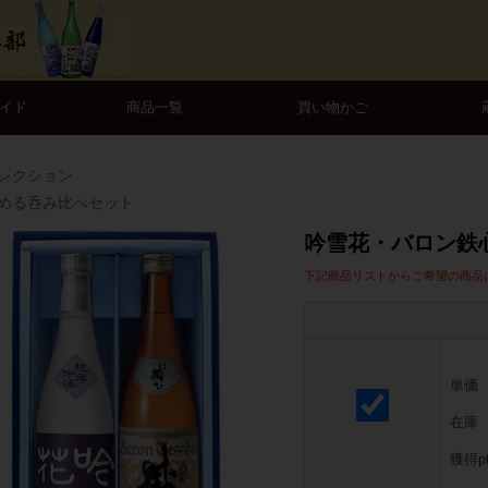
イド
商品一覧
買い物かご
レクション
める呑み比べセット
吟雪花・バロン鉄
下記商品リストからご希望の商品
単価
在庫
獲得p