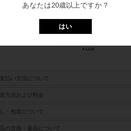
あなたは20歳以上ですか？
はい
ごり酒白川郷冷凍生
世界遺産白川郷「にごりの
炭酸純米白川郷
パウチ酒」
宴」【送料込】【蔵元だよ
酒【送料込】
り掲載商品】
500ml×2本セッ
￥495
300ml×5本セット
￥4,620
支払い方法について
送方法および料金
し・包装について
品の交換・返品について