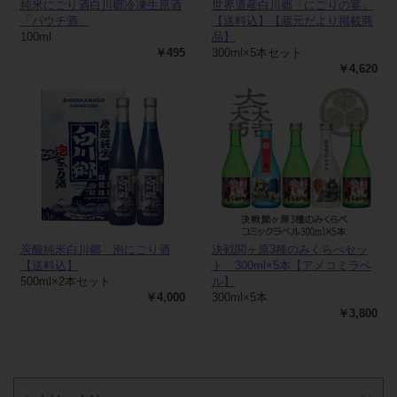
純米にごり酒白川郷冷凍生原酒
世界遺産白川郷「にごりの宴」
「パウチ酒」
【送料込】【蔵元だより掲載商
100ml
品】
￥495
300ml×5本セット
￥4,620
炭酸純米白川郷 泡にごり酒
決戦関ヶ原3種のみくらべセッ
【送料込】
ト 300ml×5本【アメコミラベ
500ml×2本セット
ル】
￥4,000
300ml×5本
￥3,800