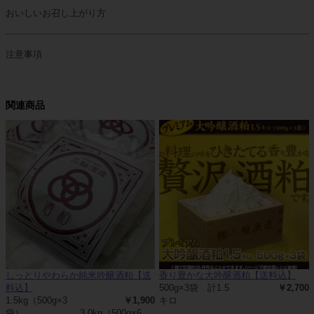
おいしいお召し上がり方
注意事項
関連商品
しっとりやわらか純米吟醸酒粕【送
香り豊かな大吟醸酒粕【送料込】
料込】
500g×3袋 計1.5
￥2,700
1.5kg（500g×3
￥1,900
キロ
袋）
3.0kg（500g×6