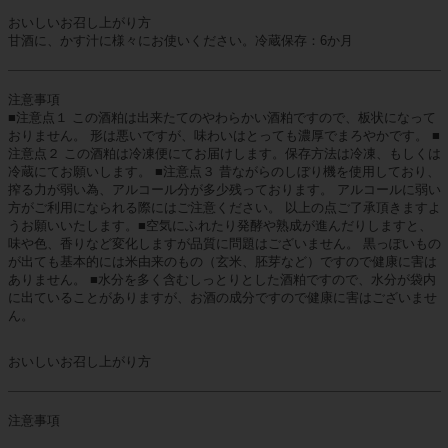
おいしいお召し上がり方
甘酒に、かす汁に様々にお使いください。冷蔵保存：6か月
注意事項
■注意点１ この酒粕は出来たてのやわらかい酒粕ですので、板状になって
おりません。 形は悪いですが、味わいはとっても濃厚でまろやかです。 ■
注意点２ この酒粕は冷凍便にてお届けします。保存方法は冷凍、もしくは
冷蔵にてお願いします。 ■注意点３ 昔ながらのしぼり機を使用しており、
搾る力が弱い為、アルコール分が多少残っております。 アルコールに弱い
方がご利用になられる際にはご注意ください。 以上の点ご了承頂きますよ
うお願いいたします。■空気にふれたり発酵や熟成が進んだりしますと、
味や色、香りなど変化しますが品質に問題はございません。 黒っぽいもの
が出ても基本的には米由来のもの（玄米、胚芽など）ですので健康に害は
ありません。 ■水分を多く含むしっとりとした酒粕ですので、水分が袋内
に出ていることがありますが、お酒の成分ですので健康に害はございませ
ん。
おいしいお召し上がり方
注意事項