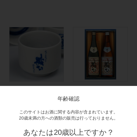
テッシン オリジナル利き猪
デューク・バロン鉄心金賞酒
口 2.5勺
セット
年齢確認
２勺（約36ml）サイズ
720ml×2本セット
￥250(税込)
￥4,950(税込)
テッシンのオリジナル利き猪
このサイトはお酒に関する内容が含まれています。
口です。
20歳未満の方への酒類の販売は行っておりません。
蛇の目でお酒の色を見ながら
利き酒に挑戦…
あなたは20歳以上ですか？