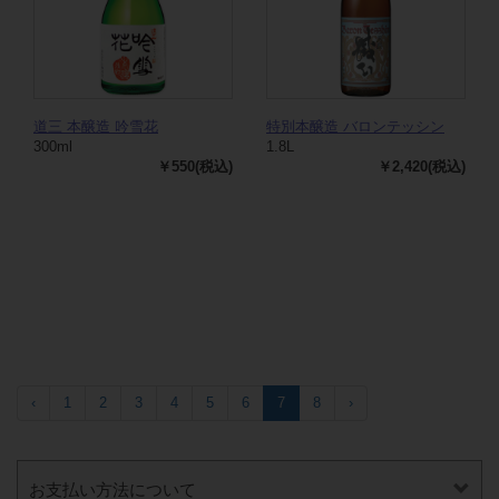
道三 本醸造 吟雪花
特別本醸造 バロンテッシン
300ml
1.8L
￥550(税込)
￥2,420(税込)
‹
1
2
3
4
5
6
7
8
›
お支払い方法について