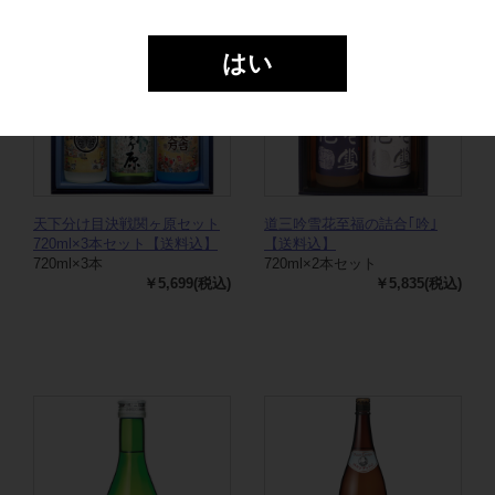
はい
天下分け目決戦関ヶ原セット
道三吟雪花至福の詰合｢吟｣
720ml×3本セット【送料込】
【送料込】
720ml×3本
720ml×2本セット
￥5,699(税込)
￥5,835(税込)