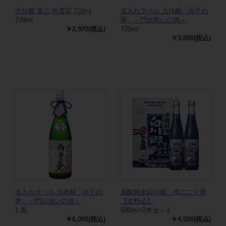
大吟醸 道三 吟雪花 720ml
名入れラベル 大吟醸「尚子の
720ml
夢」～門出祝いの酒～
￥2,970(税込)
720ml
￥3,000(税込)
名入れラベル 大吟醸「尚子の
炭酸純米白川郷 泡にごり酒
夢」～門出祝いの酒～
【送料込】
1.8L
500ml×2本セット
￥6,000(税込)
￥4,000(税込)