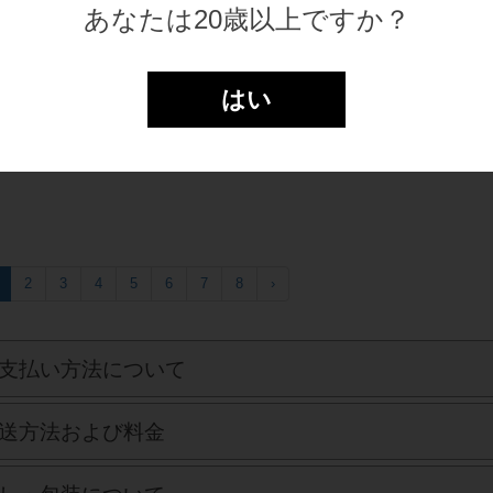
 純米にごり酒 300ml
白川郷 純米にごり酒
あなたは20歳以上ですか？
180ml
￥616(税込)
￥385(税込
ろく祭にちなんで醸された白川郷
どぶろく祭にちなんで醸された白川郷
級清酒の二倍もの酒造米を贅沢に
は１級清酒の二倍もの酒造米を贅沢に
はい
た日本で…
使った日本で…
2
3
4
5
6
7
8
›
支払い方法について
送方法および料金