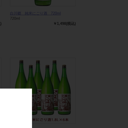
白川郷 純米にごり酒 720ml
720ml
)
￥1,498(税込)