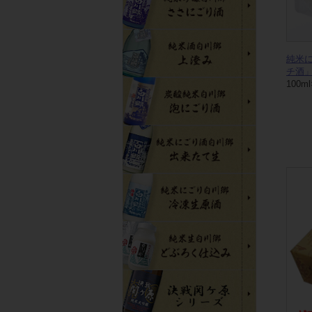
純米
チ酒」
100ml