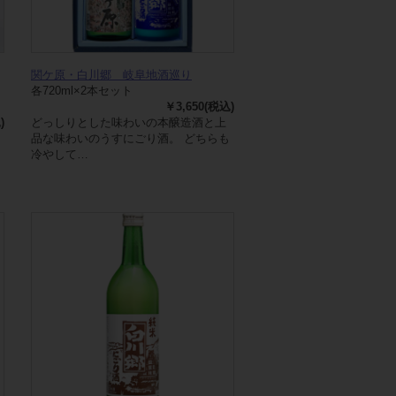
関ケ原・白川郷 岐阜地酒巡り
各720ml×2本セット
￥3,650(税込)
)
どっしりとした味わいの本醸造酒と上
品な味わいのうすにごり酒。 どちらも
冷やして…