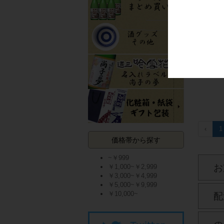
白川郷
300ml
どぶ
は１
使っ
‹
1
価格帯から探す
~￥999
お
￥1,000~￥2,999
￥3,000~￥4,999
￥5,000~￥9,999
￥10,000~
配