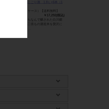
白川郷 純米にごり酒 1.8Ｌ×6本（1
ケース）
)
1.8L×6入（１ケース）【送料無料】
￥17,292(税込)
どぶろく祭にちなんで醸された白川郷
は１級清酒の二倍もの酒造米を贅沢に
使った日本で…