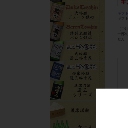
ギフ
ギフ
【ご
一部
せん