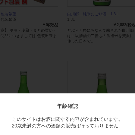
ト包装希望
白川郷 純米にごり酒 1.8Ｌ
ト包装希望
1.8L
￥0(税込)
￥2,882(税込
注意】 冷凍・冷蔵・まとめ買い・
どぶろく祭にちなんで醸された白川郷
の商品につきましては 包装出来ま
は１級清酒の二倍もの酒造米を贅沢に
…
使った日本で…
年齢確認
このサイトはお酒に関する内容が含まれています。
20歳未満の方への酒類の販売は行っておりません。