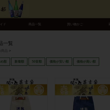
イド
商品一覧
買い物かご
品一覧
の商品
>
すめ順
新着順
50音順
価格が安い順
価格が高い順